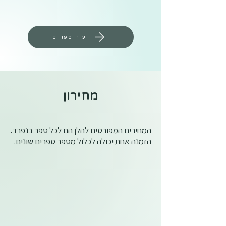
A
הולך
My
גיבור
לגן
Big
על
First
Book
Brother
עוד ספרים
מחירון
המחירים המפורטים להלן הם לכל ספר בנפרד.
הזמנה אחת יכולה לכלול מספר ספרים שונים.