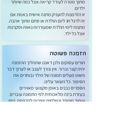
מתוך מטרה לעודד קריאה אצל כמה שיותר
ילדים.
זו הזדמנות להעניק מתנה אישית באמת אם
זה לרגל חג ליום הולדת או סתם מתוך אהבה.
מתנות לימי הולדת שמעוררות גאווה וסקרנות
אצל כל ילד.
הזמנה פשוטה
הורים עסוקים ולכן דאגנו שתהליך ההזמנה
יהיה קצר וברור. אין צורך לעצב או לערוך דבר
פשוט מעלים תמונה של הילד ובוחרים את
הסיפור. כל השאר עלינו.
הספרים נבנים באופן מקצועי מאוירים
בעזרת בינה מלאכותית לפי התמונה עוברים
עימוד מוקפד ונשלחים ישירות להדפסה. ניתן
גם להוסיף הקדשה אישית בעמוד הראשון.
ההורים לא מתמודדים עם טפסים מסובכים
והילדים מקבלים תוך ימים ספורים ספר
שמרגיש כמו קסם. מתנה מרגשת מוכנה